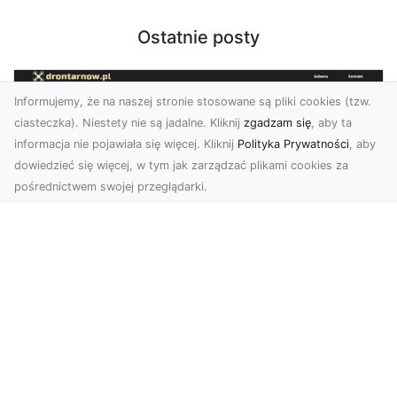
Ostatnie posty
Informujemy, że na naszej stronie stosowane są pliki cookies (tzw.
ciasteczka). Niestety nie są jadalne. Kliknij
zgadzam się
, aby ta
informacja nie pojawiała się więcej. Kliknij
Polityka Prywatności
, aby
dowiedzieć się więcej, w tym jak zarządzać plikami cookies za
pośrednictwem swojej przeglądarki.
Zdjęcia z drona Tarnów – Twoje okno
na świat z lotu ptaka
Współczesne technologie zmieniają sposób, w
jaki patrzymy na świat. Zdjęcia z drona oferują
perspe...