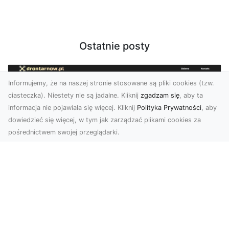
Ostatnie posty
Informujemy, że na naszej stronie stosowane są pliki cookies (tzw.
ciasteczka). Niestety nie są jadalne. Kliknij
zgadzam się
, aby ta
informacja nie pojawiała się więcej. Kliknij
Polityka Prywatności
, aby
dowiedzieć się więcej, w tym jak zarządzać plikami cookies za
pośrednictwem swojej przeglądarki.
Zdjęcia z drona Tarnów – Twoje okno
na świat z lotu ptaka
Współczesne technologie zmieniają sposób, w