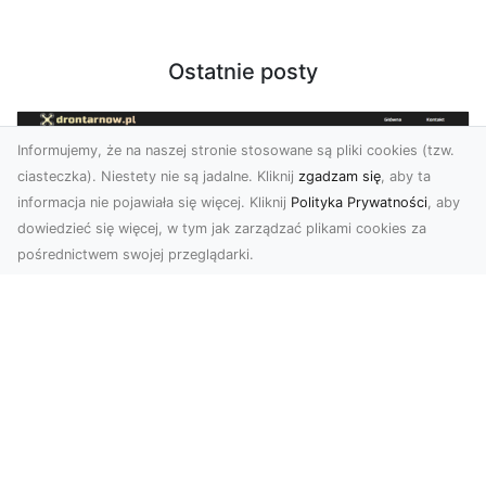
Ostatnie posty
Informujemy, że na naszej stronie stosowane są pliki cookies (tzw.
ciasteczka). Niestety nie są jadalne. Kliknij
zgadzam się
, aby ta
informacja nie pojawiała się więcej. Kliknij
Polityka Prywatności
, aby
dowiedzieć się więcej, w tym jak zarządzać plikami cookies za
pośrednictwem swojej przeglądarki.
Zdjęcia z drona Tarnów – Twoje okno
na świat z lotu ptaka
Współczesne technologie zmieniają sposób, w
jaki patrzymy na świat. Zdjęcia z drona oferują