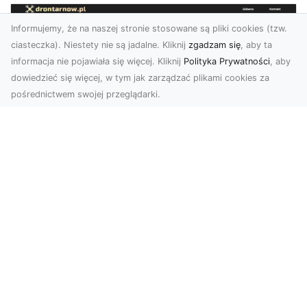
Informujemy, że na naszej stronie stosowane są pliki cookies (tzw.
ciasteczka). Niestety nie są jadalne. Kliknij
zgadzam się
, aby ta
informacja nie pojawiała się więcej. Kliknij
Polityka Prywatności
, aby
dowiedzieć się więcej, w tym jak zarządzać plikami cookies za
pośrednictwem swojej przeglądarki.
Zdjęcia z drona Tarnów – Twoje okno
na świat z lotu ptaka
Współczesne technologie zmieniają sposób, w
jaki patrzymy na świat. Zdjęcia z drona oferują
perspe...