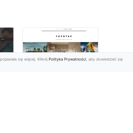
pojawiała się więcej. Kliknij
Polityka Prywatności
, aby dowiedzieć się
Piękno turkusu w
Twoich czterech
ścianach
cić
Turkusowa woda,
turkusowy kamień,
owa
turkusowa apaszka…kolor
ten ma w naszym życiu