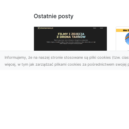
Ostatnie posty
Informujemy, że na naszej stronie stosowane są pliki cookies (tzw. ciast
więcej, w tym jak zarządzać plikami cookies za pośrednictwem swojej p
Be
Zdjęcia z drona
Ob
Tarnów – Twoje okno
– 
na świat z lotu ptaka
Roz
Współczesne technologie
do
zmieniają sposób, w jaki
Fi
patrzymy na świat. Zdjęcia
Rad
z drona oferują perspe...
pro