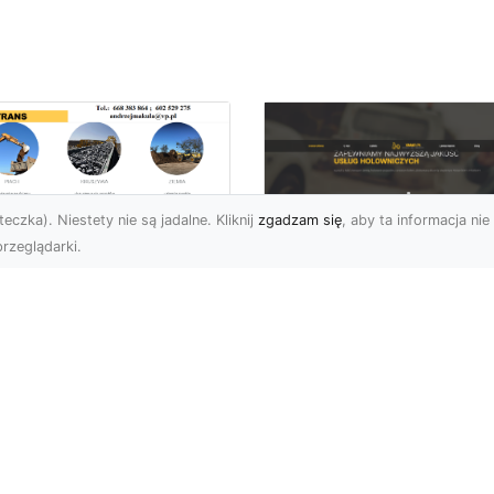
eczka). Niestety nie są jadalne. Kliknij
zgadzam się
, aby ta informacja nie 
rzeglądarki.
zpieczne Rozbiórki
iektów w Radomiu
Pomoc Drogowa w
Oferta MA-TRANS
Radomiu – Jak
Wybrać Najlepszą
biórki Obiektów – Klucz
Firmę i Na Co Zwró
 Nowych Inwestycji
Uwagę?
rma MA-TRANS z
omia oferuje
Co to jest Pomoc Drog
fesjonalne us...
i Kiedy Jest Potrzebna?