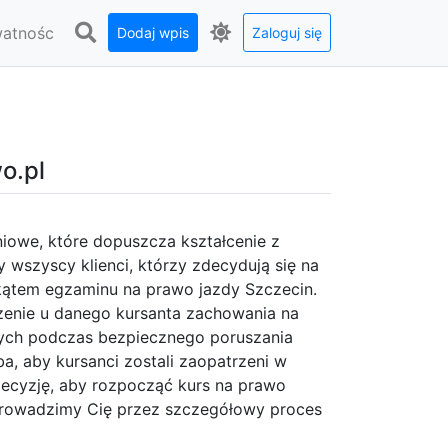
watnośc
Dodaj wpis
Zaloguj się
o.pl
niowe, które dopuszcza kształcenie z
y wszyscy klienci, którzy zdecydują się na
kątem egzaminu na prawo jazdy Szczecin.
enie u danego kursanta zachowania na
nych podczas bezpiecznego poruszania
a, aby kursanci zostali zaopatrzeni w
decyzję, aby rozpocząć kurs na prawo
zeprowadzimy Cię przez szczegółowy proces