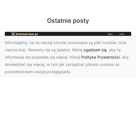
Ostatnie posty
Informujemy, że na naszej stronie stosowane są pliki cookies (tzw.
ciasteczka). Niestety nie są jadalne. Kliknij
zgadzam się
, aby ta
informacja nie pojawiała się więcej. Kliknij
Polityka Prywatności
, aby
dowiedzieć się więcej, w tym jak zarządzać plikami cookies za
pośrednictwem swojej przeglądarki.
Zdjęcia z drona Tarnów – Twoje okno
na świat z lotu ptaka
Współczesne technologie zmieniają sposób, w