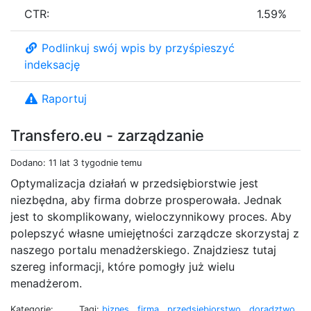
CTR:
1.59%
Podlinkuj swój wpis by przyśpieszyć
indeksację
Raportuj
Transfero.eu - zarządzanie
Dodano: 11 lat 3 tygodnie temu
Optymalizacja działań w przedsiębiorstwie jest
niezbędna, aby firma dobrze prosperowała. Jednak
jest to skomplikowany, wieloczynnikowy proces. Aby
polepszyć własne umiejętności zarządcze skorzystaj z
naszego portalu menadżerskiego. Znajdziesz tutaj
szereg informacji, które pomogły już wielu
menadżerom.
Kategorie:
Tagi:
biznes
,
firma
,
przedsiębiorstwo
,
doradztwo
,