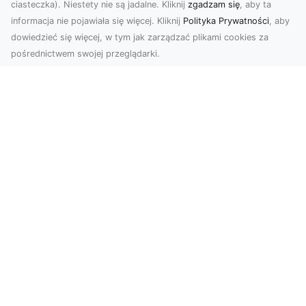
ciasteczka). Niestety nie są jadalne. Kliknij
zgadzam się
, aby ta
informacja nie pojawiała się więcej. Kliknij
Polityka Prywatności
, aby
dowiedzieć się więcej, w tym jak zarządzać plikami cookies za
pośrednictwem swojej przeglądarki.
Zdjęcia z drona Tarnów – Twoje okno
na świat z lotu ptaka
Współczesne technologie zmieniają sposób, w
jaki patrzymy na świat. Zdjęcia z drona oferują
perspe...