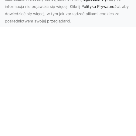
informacja nie pojawiała się więcej. Kliknij
Polityka Prywatności
, aby
dowiedzieć się więcej, w tym jak zarządzać plikami cookies za
pośrednictwem swojej przeglądarki.
Zdjęcia z drona Tarnów – Twoje okno
na świat z lotu ptaka
Współczesne technologie zmieniają sposób, w
jaki patrzymy na świat. Zdjęcia z drona oferują
perspe...