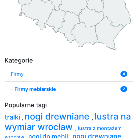
Kategorie
Firmy
4
-
Firmy meblarskie
2
Popularne tagi
nogi drewniane
lustra na
tralki
,
,
wymiar wrocław
,
lustra z montażem
nogi drewniane
nogi do mebli
wrocław
,
,