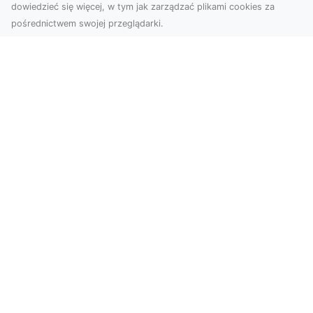
dowiedzieć się więcej, w tym jak zarządzać plikami cookies za
pośrednictwem swojej przeglądarki.
Zdjęcia z drona Tarnów – Twoje okno
na świat z lotu ptaka
Współczesne technologie zmieniają sposób, w
jaki patrzymy na świat. Zdjęcia z drona oferują
perspe...