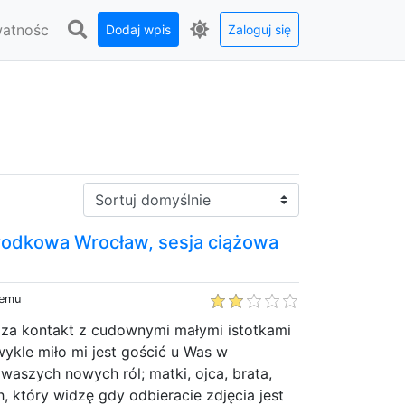
watnośc
Dodaj wpis
Zaloguj się
Sortuj:
rodkowa Wrocław, sesja ciążowa
temu
za kontakt z cudownymi małymi istotkami
wykle miło mi jest gościć u Was w
waszych nowych ról; matki, ojca, brata,
h, który widzę gdy odbieracie zdjęcia jest