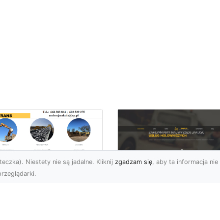
eczka). Niestety nie są jadalne. Kliknij
zgadzam się
, aby ta informacja nie 
rzeglądarki.
zpieczne Rozbiórki
iektów w Radomiu
Pomoc Drogowa w
Oferta MA-TRANS
Radomiu – Jak