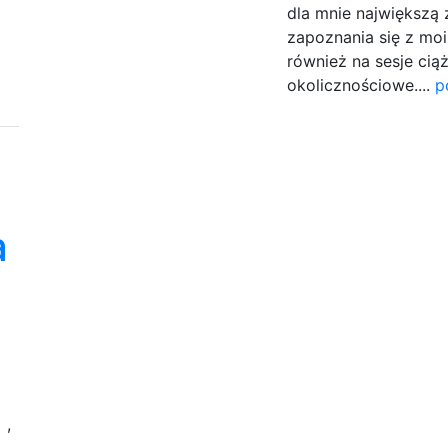
dla mnie największą
zapoznania się z moi
również na sesje cią
okolicznościowe....
p
a
e
w
,