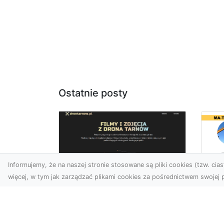
Ostatnie posty
Informujemy, że na naszej stronie stosowane są pliki cookies (tzw. ciast
więcej, w tym jak zarządzać plikami cookies za pośrednictwem swojej p
Be
Zdjęcia z drona
Ob
Tarnów – Twoje okno
– 
na świat z lotu ptaka