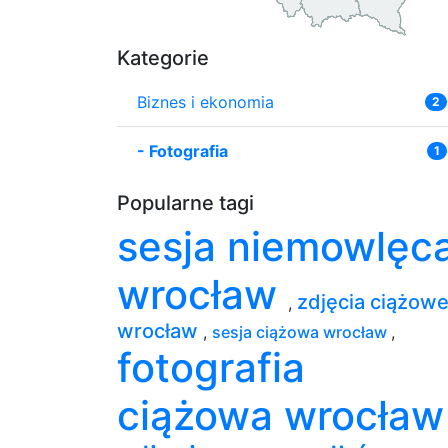
Kategorie
Biznes i ekonomia
2
-
Fotografia
1
Popularne tagi
sesja niemowlęc
wrocław
zdjęcia ciążow
,
wrocław
,
sesja ciążowa wrocław
,
fotografia
ciążowa wrocła