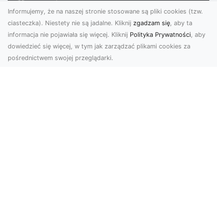
Informujemy, że na naszej stronie stosowane są pliki cookies (tzw.
ciasteczka). Niestety nie są jadalne. Kliknij
zgadzam się
, aby ta
informacja nie pojawiała się więcej. Kliknij
Polityka Prywatności
, aby
dowiedzieć się więcej, w tym jak zarządzać plikami cookies za
pośrednictwem swojej przeglądarki.
Zdjęcia z drona Tarnów – Twoje okno
na świat z lotu ptaka
Współczesne technologie zmieniają sposób, w
jaki patrzymy na świat. Zdjęcia z drona oferują
perspe...