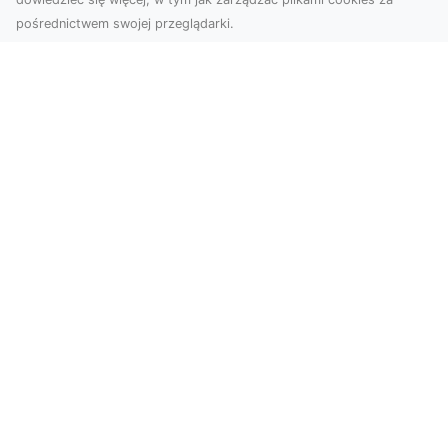
pośrednictwem swojej przeglądarki.
Zdjęcia z drona Tarnów – Twoje okno
na świat z lotu ptaka
Współczesne technologie zmieniają sposób, w
jaki patrzymy na świat. Zdjęcia z drona oferują
perspe...
Bezpieczne Rozbiórki Obiektów w
Radomiu – Oferta MA-TRANS
Rozbiórki Obiektów – Klucz do Nowych
Inwestycji Firma MA-TRANS z Radomia oferuje