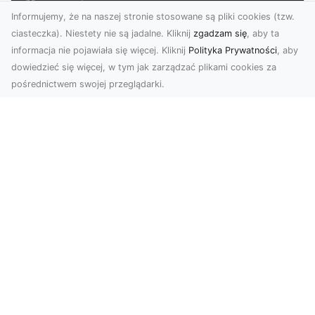
Informujemy, że na naszej stronie stosowane są pliki cookies (tzw.
ciasteczka). Niestety nie są jadalne. Kliknij
zgadzam się
, aby ta
informacja nie pojawiała się więcej. Kliknij
Polityka Prywatności
, aby
dowiedzieć się więcej, w tym jak zarządzać plikami cookies za
pośrednictwem swojej przeglądarki.
Zdjęcia z drona Tarnów – Twoje okno
na świat z lotu ptaka
Współczesne technologie zmieniają sposób, w
jaki patrzymy na świat. Zdjęcia z drona oferują
perspe...
Bezpieczne Rozbiórki Obiektów w