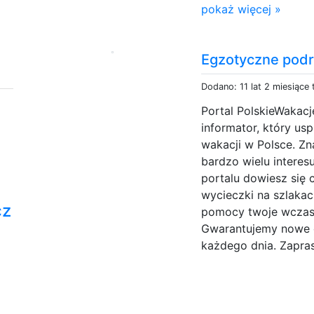
pokaż więcej »
Egzotyczne pod
Dodano: 11 lat 2 miesiące
Portal PolskieWakacj
informator, który us
wakacji w Polsce. Zn
bardzo wielu interes
portalu dowiesz się 
wycieczki na szlakac
cz
pomocy twoje wczasy
Gwarantujemy nowe c
każdego dnia. Zapra