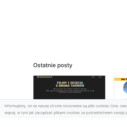
Ostatnie posty
Informujemy, że na naszej stronie stosowane są pliki cookies (tzw. ciast
więcej, w tym jak zarządzać plikami cookies za pośrednictwem swojej p
Be
Zdjęcia z drona