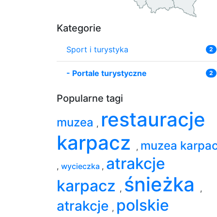
Kategorie
Sport i turystyka
2
-
Portale turystyczne
2
Popularne tagi
restauracje
muzea
,
karpacz
muzea karpa
,
atrakcje
,
wycieczka
,
śnieżka
karpacz
,
,
polskie
atrakcje
,