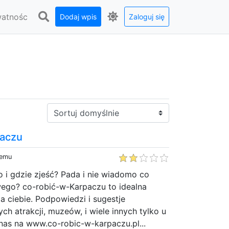
watnośc
Dodaj wpis
Zaloguj się
Sortuj:
paczu
temu
 i gdzie zjeść? Pada i nie wiadomo co
ego? co-robić-w-Karpaczu to idealna
la ciebie. Podpowiedzi i sugestje
nych atrakcji, muzeów, i wiele innych tylko u
nas na www.co-robic-w-karpaczu.pl...