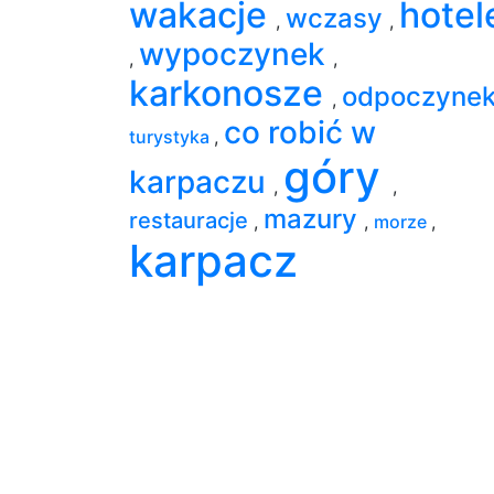
wakacje
hotel
wczasy
,
,
wypoczynek
,
,
karkonosze
odpoczyne
,
co robić w
turystyka
,
góry
karpaczu
,
,
mazury
restauracje
,
,
morze
,
karpacz