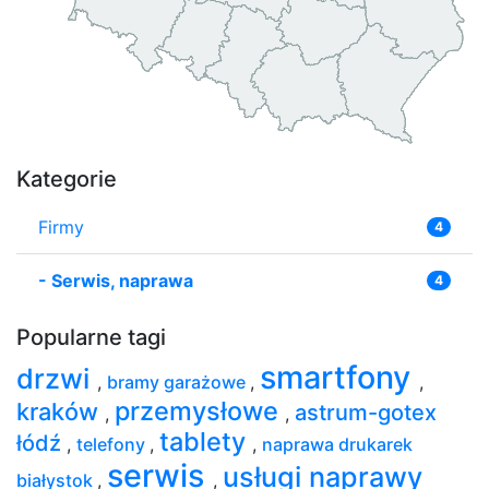
Kategorie
Firmy
4
-
Serwis, naprawa
4
Popularne tagi
smartfony
drzwi
,
bramy garażowe
,
,
przemysłowe
kraków
astrum-gotex
,
,
tablety
łódź
,
telefony
,
,
naprawa drukarek
serwis
usługi naprawy
białystok
,
,