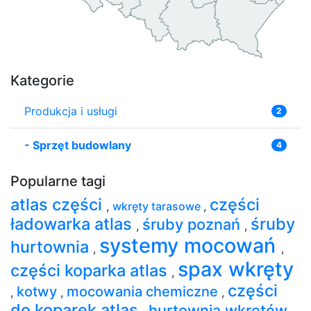
Kategorie
Produkcja i usługi
2
-
Sprzęt budowlany
4
Popularne tagi
atlas części
części
,
wkręty tarasowe
,
ładowarka atlas
śruby
śruby poznań
,
,
systemy mocowań
hurtownia
,
,
spax wkręty
części koparka atlas
,
części
kotwy
mocowania chemiczne
,
,
,
do koparek atlas
hurtownia wkrętów