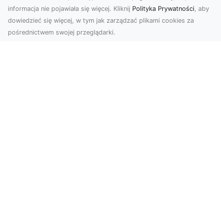
informacja nie pojawiała się więcej. Kliknij
Polityka Prywatności
, aby
dowiedzieć się więcej, w tym jak zarządzać plikami cookies za
pośrednictwem swojej przeglądarki.
Zdjęcia z drona Tarnów – Twoje okno
na świat z lotu ptaka
Współczesne technologie zmieniają sposób, w
jaki patrzymy na świat. Zdjęcia z drona oferują
perspe...
Bezpieczne Rozbiórki Obiektów w
Radomiu – Oferta MA-TRANS