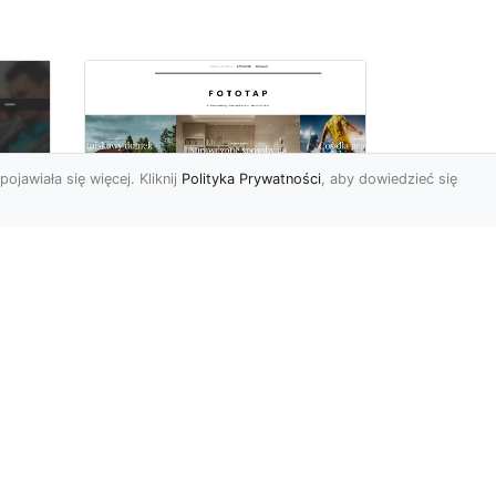
pojawiała się więcej. Kliknij
Polityka Prywatności
, aby dowiedzieć się
Piękno turkusu w
Twoich czterech
ścianach
cić
Turkusowa woda,
turkusowy kamień,
owa
turkusowa apaszka…kolor
ten ma w naszym życiu
a,
coraz więcej miej...