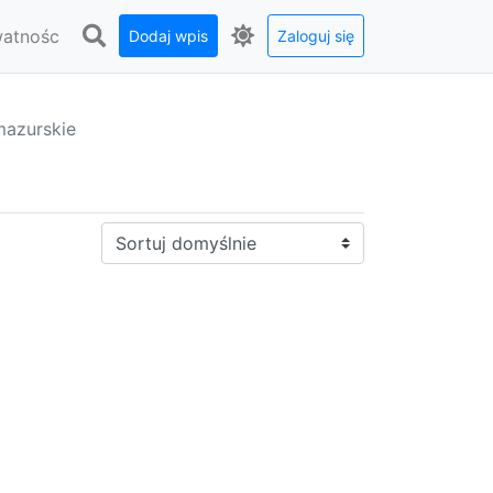
watnośc
Dodaj wpis
Zaloguj się
azurskie
Sortuj: