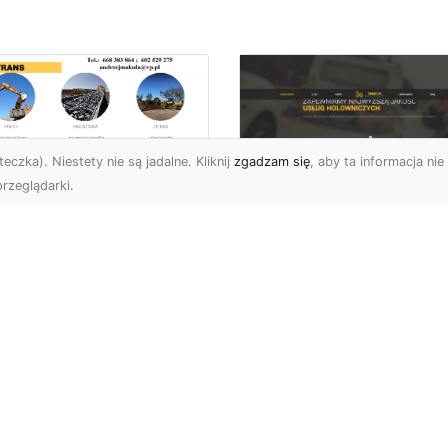
eczka). Niestety nie są jadalne. Kliknij
zgadzam się
, aby ta informacja nie 
rzeglądarki.
zpieczne Rozbiórki
iektów w Radomiu
Pomoc Drogowa w
Oferta MA-TRANS
Radomiu – Jak
Wybrać Najlepszą
biórki Obiektów – Klucz
Firmę i Na Co Zwró
 Nowych Inwestycji
Uwagę?
rma MA-TRANS z
omia oferuje
Co to jest Pomoc Drog
fesjonalne us...
i Kiedy Jest Potrzebna?
Pomoc drogowa to usług