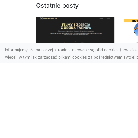
Ostatnie posty
Informujemy, że na naszej stronie stosowane są pliki cookies (tzw. ciast
więcej, w tym jak zarządzać plikami cookies za pośrednictwem swojej p
Be
Zdjęcia z drona
Ob
Tarnów – Twoje okno
– 
na świat z lotu ptaka
Roz
Współczesne technologie
do
zmieniają sposób, w jaki
Fi
patrzymy na świat. Zdjęcia
Rad
z drona oferują perspe...
pro