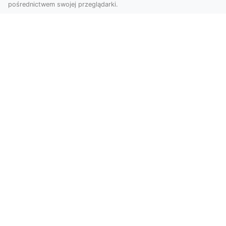
pośrednictwem swojej przeglądarki.
Zdjęcia z drona Tarnów – Twoje okno
na świat z lotu ptaka
Współczesne technologie zmieniają sposób, w
jaki patrzymy na świat. Zdjęcia z drona oferują
perspe...