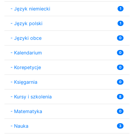
-
Język niemiecki
1
-
Język polski
1
-
Języki obce
0
-
Kalendarium
0
-
Korepetycje
0
-
Księgarnia
0
-
Kursy i szkolenia
8
-
Matematyka
0
-
Nauka
3